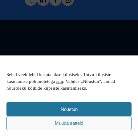
Sellel veebilehel kasutatakse küpsiseid. Tutvu küpsiste
kasutamise põhimõtetega
siin
. Valides „Nõustun", annad
nõusoleku kõikide küpsiste kasutamiseks.
Nõustun
Muuda sätteid