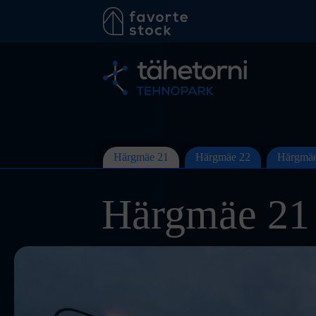
Skip
to
content
Härgmäe 21
Härgmäe 22
Härgmäe
Härgmäe 21