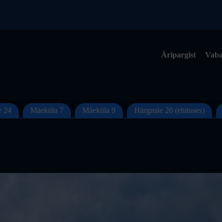
Äripargist
Vaba
 24
Mäeküla 7
Mäeküla 9
Härgmäe 20 (ehituses)