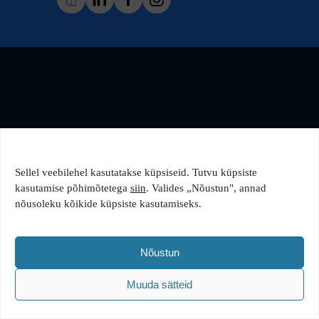
Sellel veebilehel kasutatakse küpsiseid. Tutvu küpsiste
kasutamise põhimõtetega
siin
. Valides „Nõustun", annad
nõusoleku kõikide küpsiste kasutamiseks.
Nõustun
Muuda sätteid