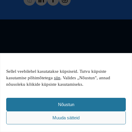
Sellel veebilehel kasutatakse küpsiseid. Tutvu küpsiste
kasutamise põhimõtetega
siin
. Valides „Nõustun", annad
nõusoleku kõikide küpsiste kasutamiseks.
Nõustun
Muuda sätteid