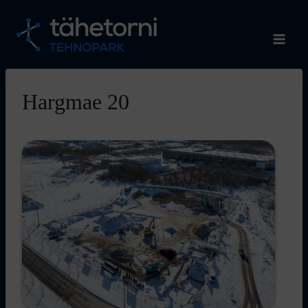
Skip
to
content
Hargmae 20