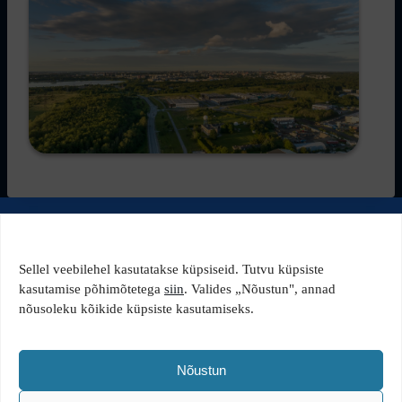
© 2026 Tähetorni Tehnopark
Sellel veebilehel kasutatakse küpsiseid. Tutvu küpsiste
Favorte OÜ
kasutamise põhimõtetega
siin
. Valides „Nõustun", annad
nõusoleku kõikide küpsiste kasutamiseks.
Ahtri 6a, B-korpus, 10151 Tallinn
+372 5650 1480
favorte@favorte.ee
Nõustun