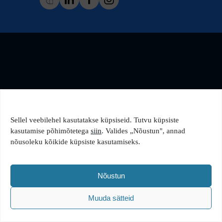
Sellel veebilehel kasutatakse küpsiseid. Tutvu küpsiste
kasutamise põhimõtetega
siin
. Valides „Nõustun", annad
nõusoleku kõikide küpsiste kasutamiseks.
Nõustun
Muuda sätteid