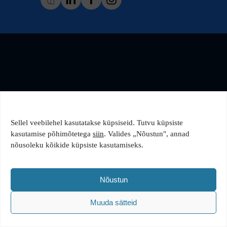
Sellel veebilehel kasutatakse küpsiseid. Tutvu küpsiste
kasutamise põhimõtetega
siin
. Valides „Nõustun", annad
nõusoleku kõikide küpsiste kasutamiseks.
Nõustun
Muuda sätteid