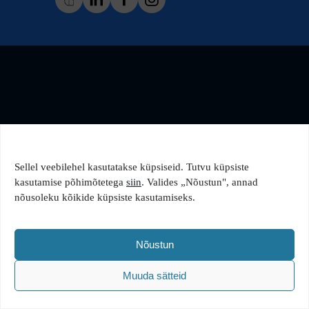
Sellel veebilehel kasutatakse küpsiseid. Tutvu küpsiste
kasutamise põhimõtetega
siin
. Valides „Nõustun", annad
nõusoleku kõikide küpsiste kasutamiseks.
Nõustun
Muuda sätteid