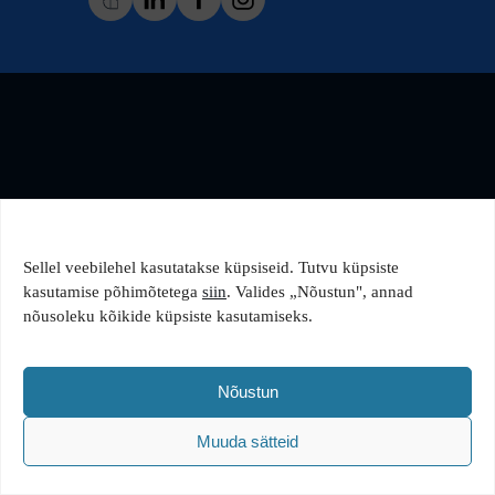
Sellel veebilehel kasutatakse küpsiseid. Tutvu küpsiste
kasutamise põhimõtetega
siin
. Valides „Nõustun", annad
nõusoleku kõikide küpsiste kasutamiseks.
Nõustun
Muuda sätteid