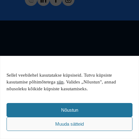
Sellel veebilehel kasutatakse küpsiseid. Tutvu küpsiste
kasutamise põhimõtetega
siin
. Valides „Nõustun", annad
nõusoleku kõikide küpsiste kasutamiseks.
Nõustun
Muuda sätteid