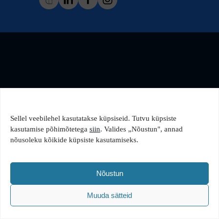
Sellel veebilehel kasutatakse küpsiseid. Tutvu küpsiste
kasutamise põhimõtetega
siin
. Valides „Nõustun", annad
nõusoleku kõikide küpsiste kasutamiseks.
Nõustun
Muuda sätteid