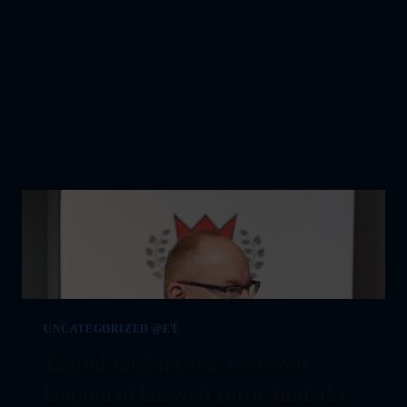
JA
ENERGIATÕHUSAT
ÜÜRIPINDA
TURUL
NAPIB
UNCATEGORIZED @ET
Teatud tingimustele vastavad
laopinnad lähevad ruttu kaubaks