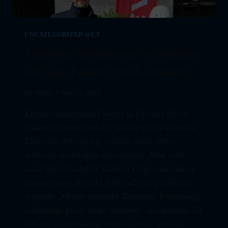
UNCATEGORIZED @ET
Tähetorni Tehnopargis sai sarikate
alla viies Favorte Stock ärihoone
By
admin
mai 13, 2024
Kinnisvaraarendaja Favorte ja Eventus Ehitus
pidasid eelmisel nädalal sarikapidu, et tähistada
Tähetorni Tehnopargi viienda stock-office
ärihoone täiskõrguse saavutamist. Juba selle
aasta lõpus lisandub Tallinna kõige suuremasse
kaasaegsesse äriparki 5000 m2 energiatõhusat
äripinda. „Oleme tänaseks Tähetorni Tehnopargi
rajamisega poole peale jõudnud – kavandatud 60
000 m2 ehitusmahust valmib aasta lõpuks ca