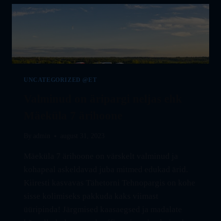
UNCATEGORIZED @ET
Valminud on äripargi neljas ehk
Mäeküla 7 ärihoone
By
admin
august 31, 2023
Mäeküla 7 ärihoone on värskelt valminud ja
kohapeal askeldavad juba mitmed edukad ärid.
Kiiresti kasvavas Tähetorni Tehnopargis on kohe
sisse kolimiseks pakkuda kaks viimast
üüripinda! Järgmised kaasaegsed ja madalate