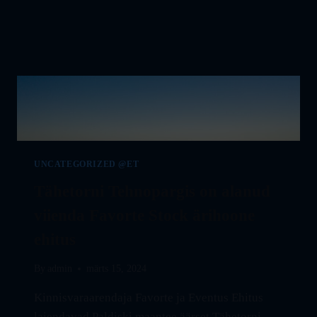
UNCATEGORIZED @ET
Tähetorni Tehnopargis on alanud
viienda Favorte Stock ärihoone
ehitus
By
admin
märts 15, 2024
Kinnisvaraarendaja Favorte ja Eventus Ehitus
laiendavad Paldiski maantee äärset Tähetorni