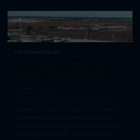
100%
TÄITUNUD
UNCATEGORIZED @ET
Favorte jätkab Tallinna suurima
kaasaegse äripargi ehitusega
By
admin
veebruar 26, 2025
Kinnisvaraarendaja Favorte jätkab Paldiski
maantee ääres paikneva Tähetorni Tehnopargi
laiendamist planeeritud mahus ja graafikus.
Mitt&Perlebach on äripargi kuuenda laohoone
ehitusega juba alustanud. 3600 m2 suurune