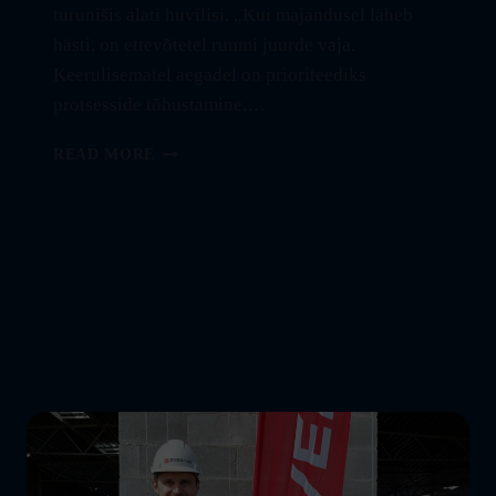
turunišis alati huvilisi. „Kui majandusel läheb
hästi, on ettevõtetel ruumi juurde vaja.
Keerulisematel aegadel on prioriteediks
protsesside tõhustamine,…
FAVORTE
READ MORE
LAIENDAB
55-
MILJONILIST
TÄHETORNI
TEHNOPARKI