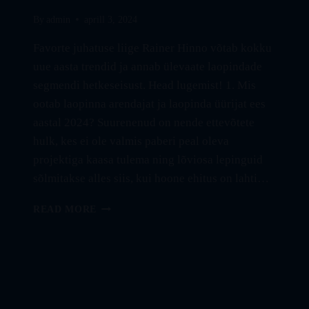
By
admin
aprill 3, 2024
Favorte juhatuse liige Rainer Hinno võtab kokku
uue aasta trendid ja annab ülevaate laopindade
segmendi hetkeseisust. Head lugemist! 1. Mis
ootab laopinna arendajat ja laopinda üürijat ees
aastal 2024? Suurenenud on nende ettevõtete
hulk, kes ei ole valmis paberi peal oleva
projektiga kaasa tulema ning lõviosa lepinguid
sõlmitakse alles siis, kui hoone ehitus on lahti…
TEATUD
READ MORE
TINGIMUSTELE
VASTAVAD
LAOPINNAD
LÄHEVAD
RUTTU
KAUBAKS