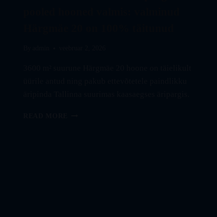
pooled hooned valmis: valminud
Härgmäe 20 on 100% täitunud
By
admin
veebruar 2, 2026
3600 m² suurune Härgmäe 20 hoone on täielikult
üürile antud ning pakub ettevõtetele paindlikku
äripinda Tallinna suurimas kaasaegses äripargis.
FAVORTE
READ MORE
TÄHETORNI
TEHNOPARGIS
ON
POOLED
HOONED
VALMIS:
VALMINUD
HÄRGMÄE
20
ON