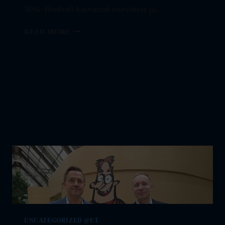
50%. Jõudsalt kasvanud ettevõtete ja…
TÄHETORNI
READ MORE
TEHNOPARGIS
SAI
SARIKATE
ALLA
VIIES
FAVORTE
STOCK
ÄRIHOONE
UNCATEGORIZED @ET