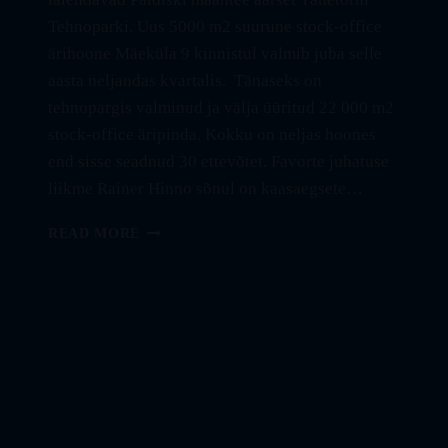
Tehnoparki. Uus 5000 m2 suurune stock-office
ärihoone Mäeküla 9 kinnistul valmib juba selle
aasta neljandas kvartalis. Tänaseks on
tehnopargis valminud ja välja üüritud 22 000 m2
stock-office äripinda. Kokku on neljas hoones
end sisse seadnud 30 ettevõtet. Favorte juhatuse
liikme Rainer Hinno sõnul on kaasaegsete…
TÄHETORNI
READ MORE
TEHNOPARGIS
ON
ALANUD
VIIENDA
FAVORTE
STOCK
ÄRIHOONE
EHITUS