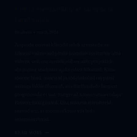
Uut ja energiatõhusat üüripinda
turul napib
By
admin
mai 9, 2024
Äripinda otsival kliendil tuleb arvestada, et
lähiajal valmivaid pindu lisandub üüriturule aina
vähem, sest osa arendajaid on uute projektide
alustamist teadmata ajaks edasi lükanud. Kuna
toorme hind, intressid ja tööjõukulud on paari
aastaga lakke tõusnud, siis üürihindade langust
prognoosida ei saa, märgivad kinnisvaraarendaja
Favorte müügijuhid. Üha rohkem ettevõtteid
saavad aru, et tootmisüksust või ladu
amortiseerunud…
UUT
READ MORE