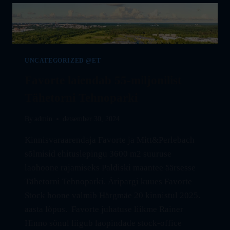
UNCATEGORIZED @ET
Favorte laiendab 55-miljonilist
Tähetorni Tehnoparki
By
admin
detsember 30, 2024
Kinnisvaraarendaja Favorte ja Mitt&Perlebach
sõlmisid ehituslepingu 3600 m2 suuruse
laohoone rajamiseks Paldiski maantee äärsesse
Tähetorni Tehnoparki. Äripargi kuues Favorte
Stock hoone valmib Härgmäe 20 kinnistul 2025.
aasta lõpus. Favorte juhatuse liikme Rainer
Hinno sõnul liigub laopindade stock-office