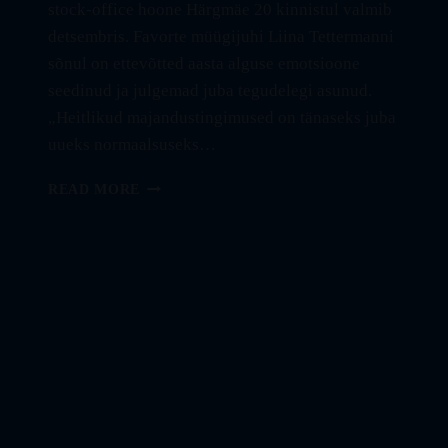
stock-office hoone Härgmäe 20 kinnistul valmib
detsembris. Favorte müügijuhi Liina Tettermanni
sõnul on ettevõtted aasta alguse emotsioone
seedinud ja julgemad juba tegudelegi asunud.
„Heitlikud majandustingimused on tänaseks juba
uueks normaalsuseks…
FAVORTE
READ MORE
JÄTKAB
TALLINNA
SUURIMA
KAASAEGSE
ÄRIPARGI
EHITUSEGA